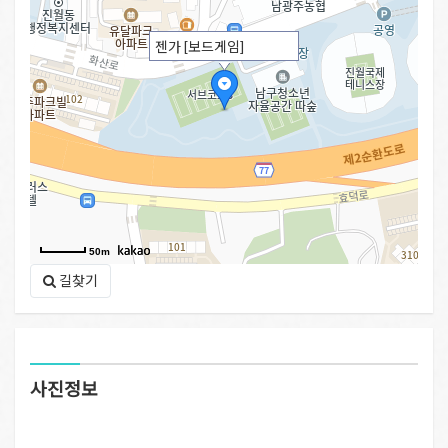
젠가 [보드게임]
50m
길찾기
사진정보