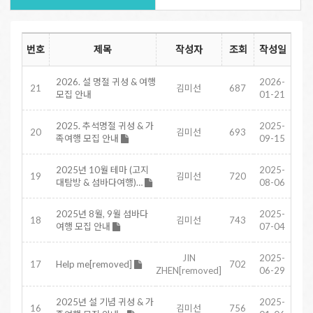
번호
제목
작성자
조회
작성일
2026. 설 명절 귀성 & 여행
2026-
21
김미선
687
모집 안내
01-21
2025. 추석명절 귀성 & 가
2025-
20
김미선
693
족여행 모집 안내
09-15
2025년 10월 테마 (고지
2025-
19
김미선
720
대탐방 & 섬바다여행)…
08-06
2025년 8월, 9월 섬바다
2025-
18
김미선
743
여행 모집 안내
07-04
JIN
2025-
17
Help me[removed]
702
ZHEN[removed]
06-29
2025년 설 기념 귀성 & 가
2025-
16
김미선
756