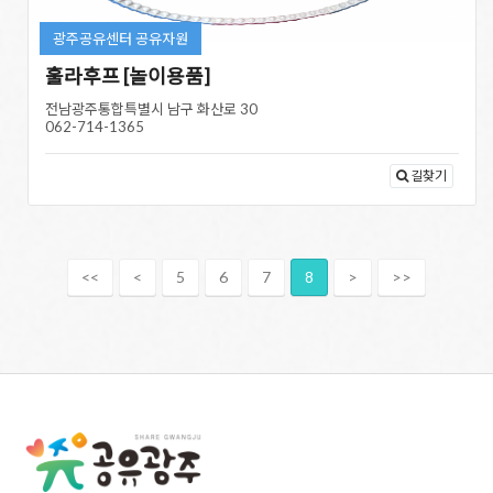
광주공유센터 공유자원
훌라후프 [놀이용품]
전남광주통합특별시 남구 화산로 30
062-714-1365
길찾기
<<
<
5
6
7
8
>
>>