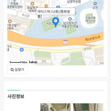
아이스박스(대) [캠핑용
품]
50m
길찾기
사진정보