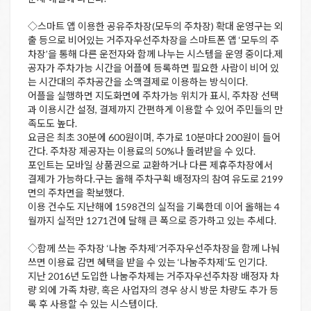
◇스마트 앱 이용한 공유주차장(모두의 주차장) 확대 운영구는 외
출 등으로 비어있는 거주자우선주차장을 스마트폰 앱 ‘모두의 주
차장’을 통해 다른 운전자와 함께 나누는 시스템을 운영 중이다.제
공자가 주차가능 시간을 어플에 등록하면 필요한 사람이 비어 있
는 시간대의 주차공간을 소액결제로 이용하는 방식이다.
어플을 실행하면 지도화면에 주차가능 위치가 표시, 주차장 선택
과 이용시간 설정, 결제까지 간편하게 이용할 수 있어 주민들의 만
족도도 높다.
요금은 최초 30분에 600원이며, 추가로 10분마다 200원이 들어
간다. 주차장 제공자는 이용료의 50%나 돌려받을 수 있다.
포인트는 모바일 상품권으로 교환하거나 다른 제휴주차장에서
결제가 가능하다.구는 올해 주차구획 배정자의 참여 유도로 2199
면의 주차면을 확보했다.
이용 건수도 지난해에 1598건의 실적을 기록한데 이어 올해는 4
월까지 실적만 1271건에 달해 큰 폭으로 증가하고 있는 추세다.
◇함께 쓰는 주차장 ‘나눔 주차제’거주자우선주차장을 함께 나눠
쓰면 이용료 감면 혜택을 받을 수 있는 ‘나눔주차제’도 인기다.
지난 2016년 도입한 나눔주차제는 거주자우선주차장 배정자 차
량 외에 가족 차량, 혹은 사업자의 경우 상시 방문 차량도 추가 등
록 후 사용할 수 있는 시스템이다.