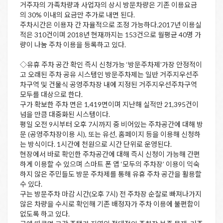
거주자의 가족차량과 사업자의 상시 방문차량은 기존 이용요금
의 30% 이내의 요금만 추가로 내면 된다.
주차시간은 이용자 간 자율적으로 조정 가능하다.2017년 이용실
적은 310건이며 2018년 현재까지는 153건으로 월평균 40명 가
량이 나눔 주차 이용을 등록하고 있다.
◇유휴 주차 공간 확인 즉시 신청가능 ‘방문주차제’가장 안정적이
고 오래된 주차 공유 시스템인 방문주차제는 일반 거주지우선주
차구역 및 건물식 공영주차장 내에 지정된 거주지우선주차구역
모두를 대상으로 한다.
구가 확보한 주차 면은 1,419면이며 지난해 실적만 21,395건이
넘을 만큼 대중화된 시스템이다.
평일 오전 9시부터 오후 7시까지 중 비어있는 주차공간에 대해 방
문 (공영주차장이용 시), 또는 유선, 홈페이지 등을 이용해 신청하
는 방식이다. 1시간에 천원으로 시간 단위로 운영된다.
현장에서 바로 확인한 주차공간에 대해 즉시 신청이 가능해 간편
하게 이용할 수 있으며 스마트 폰 앱 ‘모두의 주차장’ 이용이 익숙
하지 않은 주민들도 방문 주차제를 통해 유휴 주차 공간을 활용할
수 있다.
구는 방문주차 마감 시간(오후 7시) 전 주차장 순찰로 빠져나가지
않은 차량을 수시로 확인해 기존 배정자가 주차 이용에 불편함이
없도록 하고 있다.