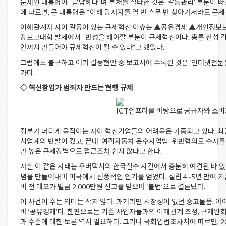
문재인 대통령이 “답답하다”며 부처를 질타한 것은 ‘갈등관리’ 부분이 빠
에 따르면, 문 대통령은 “이해 당사자를 열 번 스무 번 찾아가서라도 문
이해관계자 사이 갈등이 있는 규제혁신 이슈는 ▲공유경제 ▲개인정보보호와
장보고대회 발제에서 “반성을 해야할 부분이 규제혁신이다. 총론 찬성 각
안까지 만들어야 규제혁신이 될 수 있다”고 했었다.
그럼에도 불구하고 여러 갈등현안 중 보고서에 수록된 것은 ‘인터넷전문은
가다.
◇ 혁신창업가 범죄자 만드는 현행 규제
ICT인프라를 바탕으로 공급자와 소비
정부가 더디게 움직이는 사이 혁신기업들의 어려움은 가중되고 있다. 최근
시업계의 반발이 컸고, 끝내 ‘여객자동차 운수사업법’ 위반혐의로 수사를
만 높은 규제장벽으로 접근조차 쉽지 않다고 한다.
사실 이 같은 사태는 우버택시의 한국철수 사건에서 충분히 예견된 바 있
념을 만들어내며 미국에서 선풍적인 인기를 얻었다. 설립 4~5년 만에 기
버 전 대표가 벌금 2,000만원 선고를 받으며 ‘불법’으로 결론났다.
이 사건이 주는 의미는 작지 않다. 과거라면 시장성이 없던 중고물품, 아
바 ‘공유경제’다. 한편으로는 기존 사업자들과의 이해관계 조정, 규제완화
과 수준에 대한 토론 역시 필요하다. 그러나 국회입법조사처에 따르면, 2