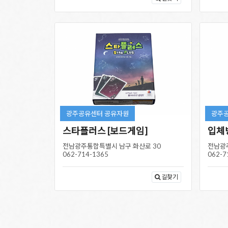
광주공유센터 공유자원
광주
스타플러스 [보드게임]
입체
전남광주통합특별시 남구 화산로 30
전남광
062-714-1365
062-7
길찾기