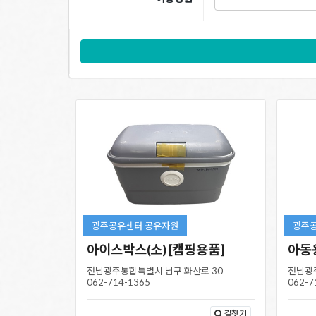
광주공유센터 공유자원
광주
아이스박스(소) [캠핑용품]
아동
전남광주통합특별시 남구 화산로 30
전남광
062-714-1365
062-7
길찾기