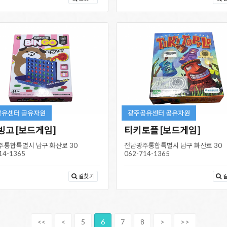
공유센터 공유자원
광주공유센터 공유자원
빙고 [보드게임]
티키토플 [보드게임]
주통합특별시 남구 화산로 30
전남광주통합특별시 남구 화산로 30
14-1365
062-714-1365
길찾기
<<
<
5
6
7
8
>
>>