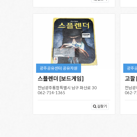
광주공유센터 공유자원
광주
스플렌더 [보드게임]
고깔 
전남광주통합특별시 남구 화산로 30
전남광
062-714-1365
062-7
길찾기