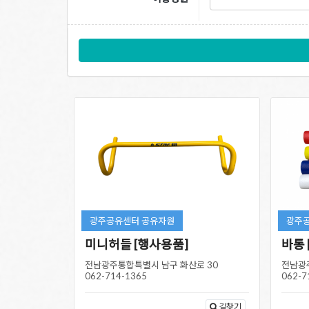
광주공유센터 공유자원
광주
미니허들 [행사용품]
바통 
전남광주통합특별시 남구 화산로 30
전남광
062-714-1365
062-7
길찾기