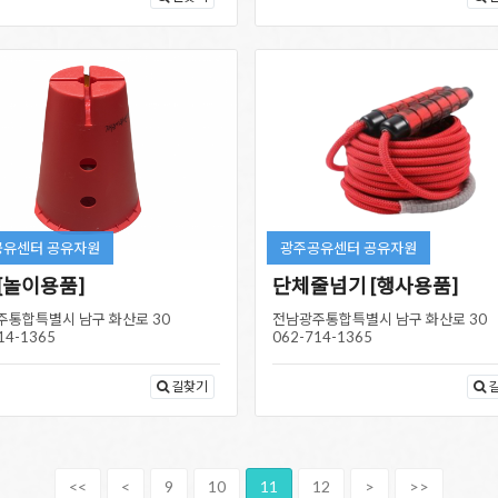
공유센터 공유자원
광주공유센터 공유자원
[놀이용품]
단체줄넘기 [행사용품]
주통합특별시 남구 화산로 30
전남광주통합특별시 남구 화산로 30
14-1365
062-714-1365
길찾기
<<
<
9
10
11
12
>
>>