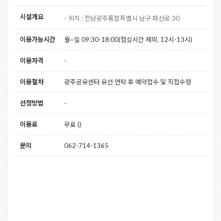
시설개요
- 위치 : 전남광주통합특별시 남구 화산로 30
이용가능시간
월~일 09:30-18:00(점심시간 제외, 12시-13시)
이용자격
-
이용절차
광주공유센터 유선 연락 후 예약접수 및 직접수령
선정방법
-
이용료
무료 ()
문의
062-714-1365