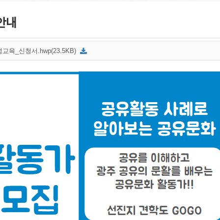
안내
교육_신청서.hwp(23.5KB)