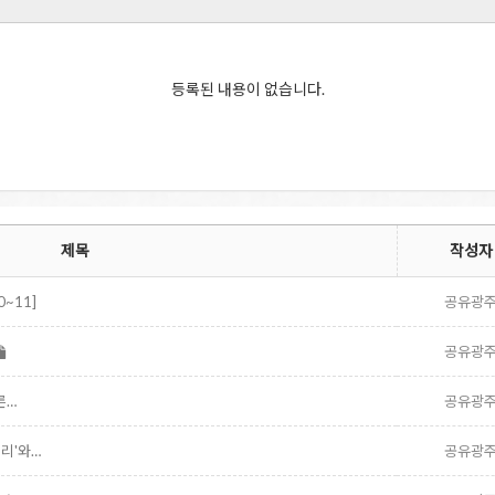
등록된 내용이 없습니다.
제목
작성자
~11]
공유광
공유광
른…
공유광
리'와…
공유광