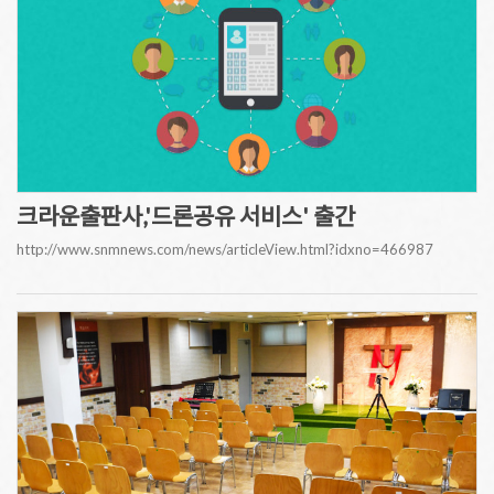
크라운출판사,'드론공유 서비스' 출간
http://www.snmnews.com/news/articleView.html?idxno=466987