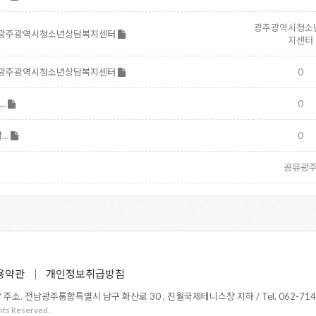
광주광역시청소
내_광주광역시청소년상담복지센터
지센터
내_광주광역시청소년상담복지센터
0
자…
0
담…
0
공유광
용약관
개인정보취급방침
소. 전남광주통합특별시 남구 화산로 30 , 진월국제테니스장 지하 / Tel. 062-714-1365 /
hts Reserved.