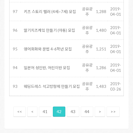
공유광
2019-
97
키즈 스토리 텔러 (4세~7세) 모집
1,288
주
04-01
공유광
2019-
96
딸기치즈케잌 만들기 (아동) 모집
1,480
주
04-01
공유광
2019-
95
영어회화와 문법 4-6학년 모집
1,251
주
04-01
공유광
2019-
94
일본어 성인반, 어린이반 모집
1,286
주
04-01
공유광
2019-
93
웨딩드레스 석고방향제 만들기 모집
1,483
주
03-26
<<
<
41
42
43
44
>
>>