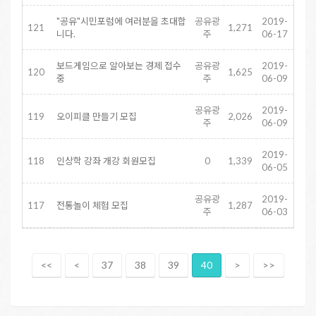
"공유"시민포럼에 여러분을 초대합
공유광
2019-
121
1,271
니다.
주
06-17
보드게임으로 알아보는 경제 접수
공유광
2019-
120
1,625
중
주
06-09
공유광
2019-
119
오이피클 만들기 모집
2,026
주
06-09
2019-
118
인상학 강좌 개강 회원모집
0
1,339
06-05
공유광
2019-
117
전통놀이 체험 모집
1,287
주
06-03
<<
<
37
38
39
40
>
>>