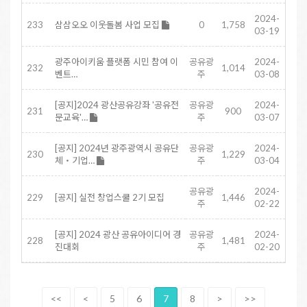
2024-
233
삼삼오오 이웃돌봄 사업 모집
0
1,758
03-19
광주아이키움 플랫폼 시민 참여 이
공유광
2024-
232
1,014
벤트…
주
03-08
[공지]2024 광산공유강좌 '공유전
공유광
2024-
231
900
문교육'…
주
03-07
[공지] 2024년 광주광역시 공유단
공유광
2024-
230
1,229
체‧기업…
주
03-04
공유광
2024-
229
[공지] 실전 창업스쿨 2기 모집
1,446
주
02-22
[공지] 2024 광산 공유아이디어 경
공유광
2024-
228
1,481
진대회
주
02-20
<<
<
5
6
7
8
>
>>