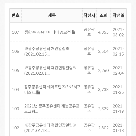
번호
제목
작성자
조회
작성일
공유광
2021-
107
생활 속 공유아이디어 공모전
4,355
주
03-02
※광주공유센터 개관알림※
공유광
2021-
106
2,504
(2021.02.15…
주
02-15
※광주공유센터 휴관연장알림※
공유광
2021-
105
2,260
(2021.02.01…
주
02-04
광주공유센터 쉐어프렌즈(SNS서포
공유광
2021-
104
3,738
터즈)…
주
01-25
2021년 광주공유센터 재능공유프
공유광
2021-
103
2,329
로그램…
주
01-19
※광주공유센터 휴관연장알림※
공유광
2021-
102
2,802
(2021.01.18…
주
01-18