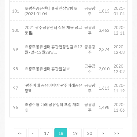
※광주공유센터 휴관연장알림※
공유광
2021-
101
1,815
(2021.01.04…
주
01-04
2021 광주공유센터 직원 채용 공고
공유광
2020-
100
3,462
문
주
12-11
※광주공유센터 휴관연장알림※12
공유광
2020-
99
2,374
월7일~12월28일…
주
12-08
공유광
2020-
98
※광주공유센터 휴관알림※
2,010
주
12-02
'광주미래 공유이야기'광주미래공유
공유광
2020-
97
1,613
정책…
주
11-19
※광주형 미래 공유정책 포럼 개최
공유광
2020-
96
1,498
※
주
11-06
<<
<
17
18
19
20
>
>>