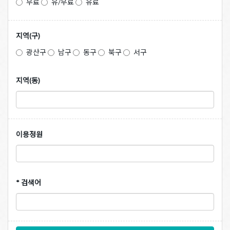
무료
유/무료
유료
지역(구)
광산구
남구
동구
북구
서구
지역(동)
이용정원
* 검색어