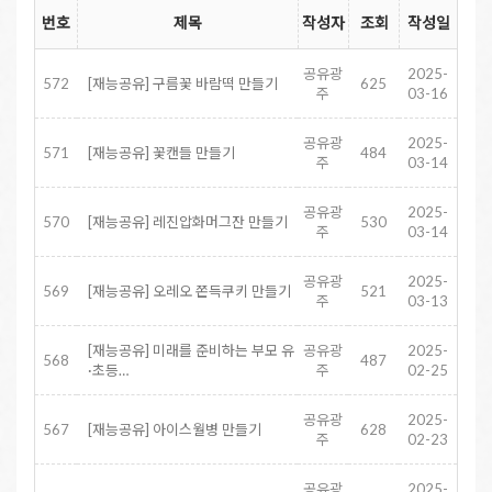
번호
제목
작성자
조회
작성일
공유광
2025-
572
[재능공유] 구름꽃 바람떡 만들기
625
주
03-16
공유광
2025-
571
[재능공유] 꽃캔들 만들기
484
주
03-14
공유광
2025-
570
[재능공유] 레진압화머그잔 만들기
530
주
03-14
공유광
2025-
569
[재능공유] 오레오 쫀득쿠키 만들기
521
주
03-13
[재능공유] 미래를 준비하는 부모 유
공유광
2025-
568
487
·초등…
주
02-25
공유광
2025-
567
[재능공유] 아이스월병 만들기
628
주
02-23
공유광
2025-