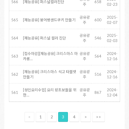
566
[재능공유] 퍼스널컬러진단
658
주
02-23
공유광
2025-
565
[재능공유] 붕어빵샌드쿠키 만들기
600
주
02-07
공유광
2025-
564
[재능공유] 퍼스널 컬러 진단
546
주
02-03
[접수마감][재능공유] 크리스마스 마
공유광
2024-
563
564
카롱…
주
12-16
[재능공유] 크리스마스 석고 타블렛
공유광
2024-
562
516
만들기
주
12-16
[성인요리수업] 요리 왕초보들을 위
공유광
2024-
561
867
한…
주
12-04
<
1
2
3
4
>
>>