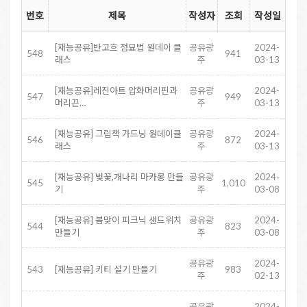
번호
제목
작성자
조회
작성일
[재능공유]반고흐 점묘법 원데이 클
공유광
2024-
548
941
래스
주
03-13
[재능공유]레진아트 압화머리핀과
공유광
2024-
547
949
머리끈…
주
03-13
[재능공유] 그림책 가드닝 원데이클
공유광
2024-
546
872
래스
주
03-13
[재능공유] 벚꽃,개나리 마카롱 만들
공유광
2024-
545
1,010
기
주
03-08
[재능공유] 봄맞이 피크닉 샌드위치
공유광
2024-
544
823
만들기
주
03-08
공유광
2024-
543
[재능공유] 키티 설기 만들기
983
주
02-13
공유광
2024-