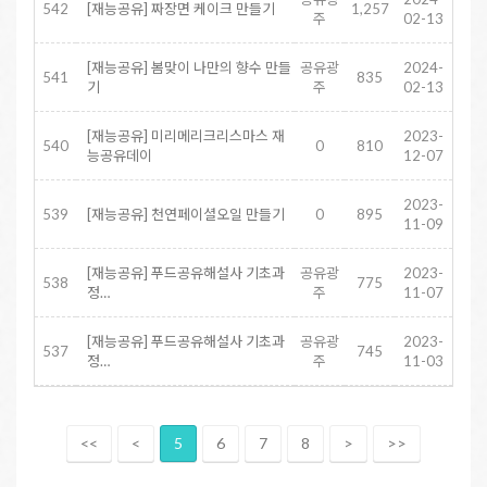
542
[재능공유] 짜장면 케이크 만들기
1,257
주
02-13
[재능공유] 봄맞이 나만의 향수 만들
공유광
2024-
541
835
기
주
02-13
[재능공유] 미리메리크리스마스 재
2023-
540
0
810
능공유데이
12-07
2023-
539
[재능공유] 천연페이셜오일 만들기
0
895
11-09
[재능공유] 푸드공유해설사 기초과
공유광
2023-
538
775
정…
주
11-07
[재능공유] 푸드공유해설사 기초과
공유광
2023-
537
745
정…
주
11-03
<<
<
5
6
7
8
>
>>