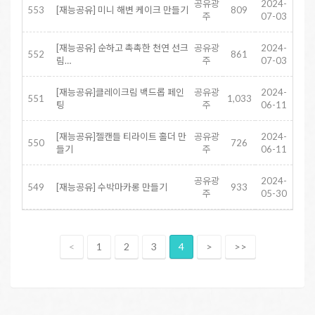
공유광
2024-
553
[재능공유] 미니 해변 케이크 만들기
809
주
07-03
[재능공유] 순하고 촉촉한 천연 선크
공유광
2024-
552
861
림…
주
07-03
[재능공유]클레이크림 백드롭 페인
공유광
2024-
551
1,033
팅
주
06-11
[재능공유]젤캔들 티라이트 홀더 만
공유광
2024-
550
726
들기
주
06-11
공유광
2024-
549
[재능공유] 수박마카롱 만들기
933
주
05-30
<
1
2
3
4
>
>>