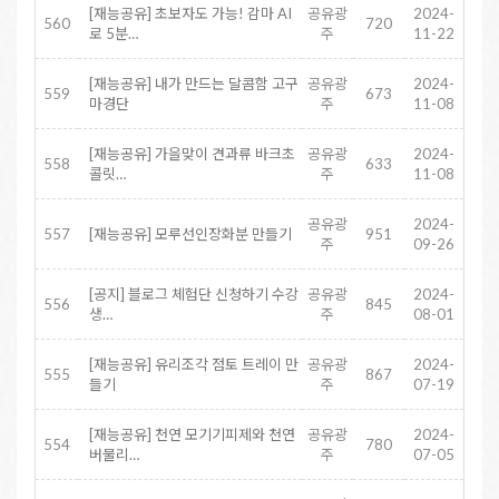
[재능공유] 초보자도 가능! 감마 AI
공유광
2024-
560
720
로 5분…
주
11-22
[재능공유] 내가 만드는 달콤함 고구
공유광
2024-
559
673
마경단
주
11-08
[재능공유] 가을맞이 견과류 바크초
공유광
2024-
558
633
콜릿…
주
11-08
공유광
2024-
557
[재능공유] 모루선인장화분 만들기
951
주
09-26
[공지] 블로그 체험단 신청하기 수강
공유광
2024-
556
845
생…
주
08-01
[재능공유] 유리조각 점토 트레이 만
공유광
2024-
555
867
들기
주
07-19
[재능공유] 천연 모기기피제와 천연
공유광
2024-
554
780
버물리…
주
07-05