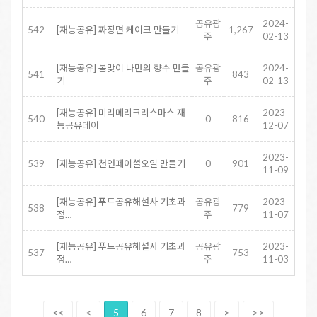
공유광
2024-
542
[재능공유] 짜장면 케이크 만들기
1,267
주
02-13
[재능공유] 봄맞이 나만의 향수 만들
공유광
2024-
541
843
기
주
02-13
[재능공유] 미리메리크리스마스 재
2023-
540
0
816
능공유데이
12-07
2023-
539
[재능공유] 천연페이셜오일 만들기
0
901
11-09
[재능공유] 푸드공유해설사 기초과
공유광
2023-
538
779
정…
주
11-07
[재능공유] 푸드공유해설사 기초과
공유광
2023-
537
753
정…
주
11-03
<<
<
5
6
7
8
>
>>