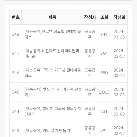
번호
제목
작성자
조회
작성일
[재능공유]반고흐 점묘법 원데이 클
공유광
2024-
548
949
래스
주
03-13
[재능공유]레진아트 압화머리핀과
공유광
2024-
547
954
머리끈…
주
03-13
[재능공유] 그림책 가드닝 원데이클
공유광
2024-
546
880
래스
주
03-13
[재능공유] 벚꽃,개나리 마카롱 만들
공유광
2024-
545
1,015
기
주
03-08
[재능공유] 봄맞이 피크닉 샌드위치
공유광
2024-
544
831
만들기
주
03-08
공유광
2024-
543
[재능공유] 키티 설기 만들기
992
주
02-13