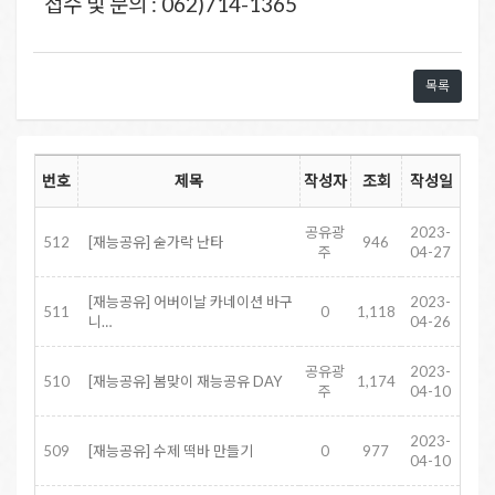
접수 및 문의 : 062)714-1365
목록
번호
제목
작성자
조회
작성일
공유광
2023-
512
[재능공유] 숟가락 난타
946
주
04-27
[재능공유] 어버이날 카네이션 바구
2023-
511
0
1,118
니…
04-26
공유광
2023-
510
[재능공유] 봄맞이 재능공유 DAY
1,174
주
04-10
2023-
509
[재능공유] 수제 떡바 만들기
0
977
04-10