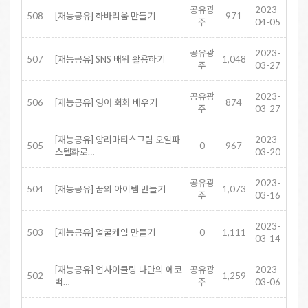
공유광
2023-
508
[재능공유] 하바리움 만들기
971
주
04-05
공유광
2023-
507
[재능공유] SNS 배워 활용하기
1,048
주
03-27
공유광
2023-
506
[재능공유] 영어 회화 배우기
874
주
03-27
[재능공유] 앙리마티스그림 오일파
2023-
505
0
967
스텔화로…
03-20
공유광
2023-
504
[재능공유] 꿈의 아이템 만들기
1,073
주
03-16
2023-
503
[재능공유] 얼굴케잌 만들기
0
1,111
03-14
[재능공유] 업사이클링 나만의 에코
공유광
2023-
502
1,259
백…
주
03-06