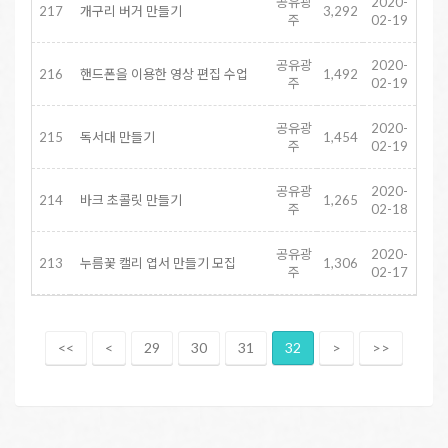
공유광
2020-
217
개구리 버거 만들기
3,292
주
02-19
공유광
2020-
216
핸드폰을 이용한 영상 편집 수업
1,492
주
02-19
공유광
2020-
215
독서대 만들기
1,454
주
02-19
공유광
2020-
214
바크 초콜릿 만들기
1,265
주
02-18
공유광
2020-
213
누름꽃 캘리 엽서 만들기 모집
1,306
주
02-17
<<
<
29
30
31
32
>
>>