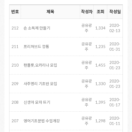
번호
제목
작성자
조회
작성일
공유광
2020-
212
손 소독제 만들기
1,334
주
02-13
공유광
2020-
211
프리져브드 깡통
1,235
주
01-31
공유광
2020-
210
팬플룻,오카리나 모집
1,455
주
01-23
공유광
2020-
209
사주명리 기초반 모집
1,330
주
01-23
공유광
2020-
208
신생아 모자 뜨기
1,395
주
01-17
공유광
2020-
207
영어기초문법 수업개강
1,298
주
01-11