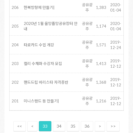
공유광
2020-
206
한복방향제 만들기|
1,383
주
01-04
2020년 1월 올망졸망공유장터 안
공유광
2020-
205
1,174
내
주
01-04
공유광
2019-
204
타로카드 수업 개강
1,571
주
12-24
공유광
2019-
203
캘리 수채화 수강자 모집
1,413
주
12-12
공유광
2019-
202
핸드드립 바리스타 자격증반
1,368
주
12-12
공유광
2019-
201
미니스탠드 등 만들기|
1,216
주
12-12
<<
<
33
34
35
36
>
>>