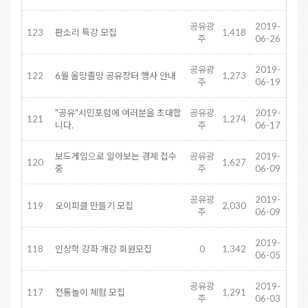
공유광
2019-
123
판소리 특강 모집
1,418
주
06-26
공유광
2019-
122
6월 올망졸망 공유장터 행사 안내
1,273
주
06-19
"공유"시민포럼에 여러분을 초대합
공유광
2019-
121
1,274
니다.
주
06-17
보드게임으로 알아보는 경제 접수
공유광
2019-
120
1,627
중
주
06-09
공유광
2019-
119
오이피클 만들기 모집
2,030
주
06-09
2019-
118
인상학 강좌 개강 회원모집
0
1,342
06-05
공유광
2019-
117
전통놀이 체험 모집
1,291
주
06-03