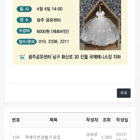
목록
번호
제목
작성자
조회
작성일
공유광
2019-
104
카네이션 만들기 모집
1,380
주
04-21