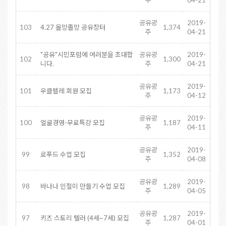
공유광
2019-
103
4.27 올망졸망 공유장터
1,374
주
04-21
"공유"시민포럼에 여러분을 초대합
공유광
2019-
102
1,300
니다.
주
04-21
공유광
2019-
101
우클렐레 회원 모집
1,173
주
04-12
공유광
2019-
100
얼굴경영-무료특강 모집
1,187
주
04-11
공유광
2019-
99
로푸드 수업 모집
1,352
주
04-08
공유광
2019-
98
바나나 인절미 만들기 수업 모집
1,289
주
04-05
공유광
2019-
97
키즈 스토리 텔러 (4세~7세) 모집
1,287
주
04-01