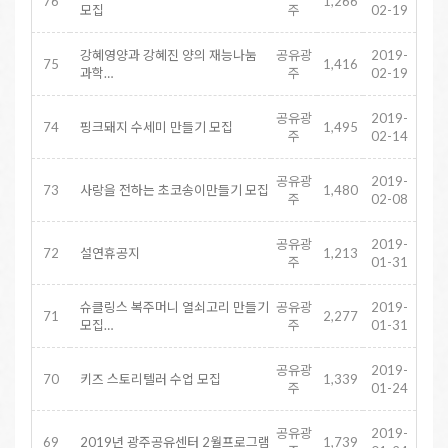
76
1,266
모집
주
02-19
강혜영양과 강혜진 양의 재능나눔
공유광
2019-
75
1,416
과학…
주
02-19
공유광
2019-
74
핑크돼지 수세미 만들기 모집
1,495
주
02-14
공유광
2019-
73
사랑을 전하는 초코송이만들기 모집
1,480
주
02-08
공유광
2019-
72
설연휴공지
1,213
주
01-31
슈클링스 복주머니 열쇠고리 만들기
공유광
2019-
71
2,277
모집…
주
01-31
공유광
2019-
70
키즈 스토리텔러 수업 모집
1,339
주
01-24
공유광
2019-
69
2019년 광주공유센터 2월프로그램
1,739