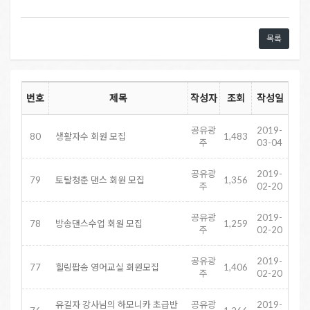
목록
번호
제목
작성자
조회
작성일
공유광
2019-
80
생활자수 회원 모집
1,483
주
03-04
공유광
2019-
79
토탈청춘 댄스 회원 모집
1,356
주
02-20
공유광
2019-
78
방송댄스수업 회원 모집
1,259
주
02-20
공유광
2019-
77
힐링팝송 영어교실 회원모집
1,406
주
02-20
유길자 강사님의 하모니카 초급반
공유광
2019-