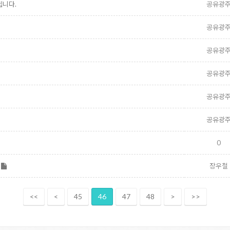
힙니다.
공유광
공유광
공유광
공유광
공유광
공유광
0
…
장우철
<<
<
45
46
47
48
>
>>