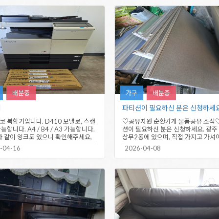
배분중
가구
배분중
기
파티션이 필요하신 분은 신청하세요
코 복합기입니다. D410 모델로, 스캔
♡공유자원 순환가게 물품공유 소식
능합니다. A4 / B4 / A3 가능합니다.
션이 필요하신 분은 신청하세요. 광주
 같이 잉크도 있으니 확인해주세요,
상무2동에 있으며, 직접 가지고 가셔
양면출력시 복사기가…
다. 신청은 전화접수만…
-04-16
2026-04-08