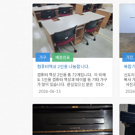
가구
배분완료
가전
컴퓨터책상 2인용 나눔합니다.
복합
컴퓨터 책상 2인용 총 72개입니다. 이 외에
신도리
도 1인용 컴퓨터 책상과 테이블 등 기타 가구
복사 가
가 많이 있습니다. 관심있으신 분은 010-
사진과
7735-5325…
단, 
2026-06-15
2026