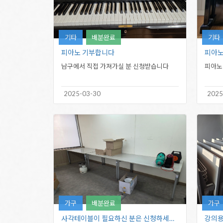
기타
배분완료
기타
피아노 기부합니다
피아노
남구에서 직접 가져가실 분 신청받습니다
피아노
2025-03-30
2025
가구
배분완료
가구
사각테이블이 필요하신 분은 신청하세요…