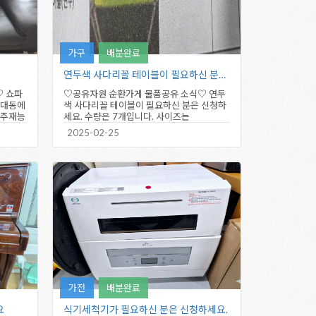
가구
배분완료
연두색 사다리꼴 테이블이 필요하신 분은…
♡ 쇼파
♡공유자원 순환가게 물품공유 소식♡ 연두
노대동에
색 사다리꼴 테이블이 필요하신 분은 신청하
광주재능
세요. 수량은 7개입니다. 사이즈는
130×59×70 입니다. 서구…
2025-02-25
가전
배분완료
요
식기세척기가 필요하신 분은 신청하세요.