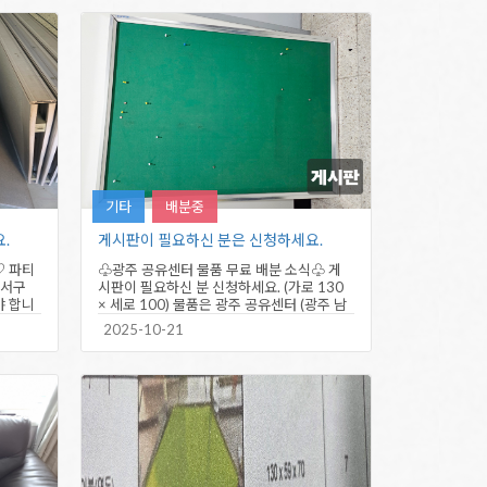
기타
배분중
.
게시판이 필요하신 분은 신청하세요.
♡ 파티
♧광주 공유센터 물품 무료 배분 소식♧ 게
 서구
시판이 필요하신 분 신청하세요. (가로 130
야 합니
× 세로 100) 물품은 광주 공유센터 (광주 남
구 화산로 30 진월국제테니스장…
2025-10-21