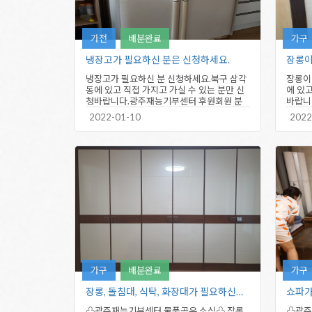
가전
배분완료
가구
냉장고가 필요하신 분은 신청하세요.
장롱이
냉장고가 필요하신 분 신청하세요.북구 삼각
장롱이
동에 있고 직접 가지고 가실 수 있는 분만 신
에 있고
청바랍니다.광주재능기부센터 후원회원 분
바랍니
께 선배정하고 신청하신…
선배정
2022-01-10
2022
가구
배분완료
가구
장롱, 돌침대, 식탁, 화장대가 필요하신…
쇼파가
♧광주재능기부센터 물품공유 소식♧ 장롱,
♧광주