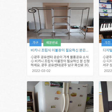
가구
배분완료
가전
비키니 조립식 이불장이 필요하신 분은…
♧광주 공유센터 공순이 가게 물품공유 소식
♧광주
♧ 비키니 조립식 이불장이 필요하신 분 신청
♧ 디
하세요. 광주 공유센터(광주 남구 화산로 30.
서구 
진월국제테니스장…
는 분
2022-03-02
2022