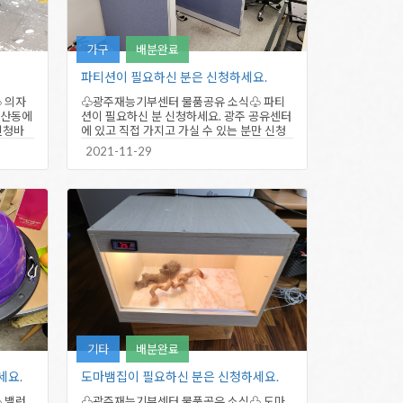
가구
배분완료
파티션이 필요하신 분은 신청하세요.
 의자
♧광주재능기부센터 물품공유 소식♧ 파티
우산동에
션이 필요하신 분 신청하세요. 광주 공유센터
신청바
에 있고 직접 가지고 가실 수 있는 분만 신청
바랍니다. (남구 화산로…
2021-11-29
기타
배분완료
세요.
도마뱀집이 필요하신 분은 신청하세요.
 밸런
♧광주재능기부센터 물품공유 소식♧ 도마