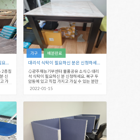
가구
배분완료
2층침대, 5단 서랍장, 책상세트가 필요하신…
대리석 식탁이 필요하신 분은 신청하세요…
 2층침
♧광주재능기부센터 물품공유 소식♧ 대리
분 신
석 식탁이 필요하신 분 신청하세요. 북구 두
고 가
암동에 있고 직접 가지고 가실 수 있는 분만
신청바랍니다. 광주재능기부센터…
2022-01-15