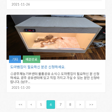
2021-11-26
기타
배분완료
도마뱀집이 필요하신 분은 신청하세요.
♧광주재능기부센터 물품공유 소식♧ 도마뱀집이 필요하신 분 신청
하세요. 광주 공유센터에 있고 직접 가지고 가실 수 있는 분만 신청바
랍니다. (남구…
2021-11-20
<<
<
5
6
7
8
>
>>