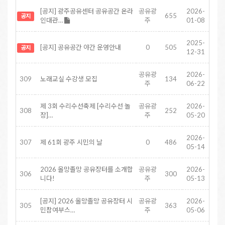
[공지] 광주공유센터 공유공간 온라
공유광
2026-
655
공지
인대관…
주
01-08
2025-
[공지] 공유공간 야간 운영안내
0
505
공지
12-31
공유광
2026-
309
노래교실 수강생 모집
134
주
06-22
제 3회 수리수선축제 [수리수선 놀
공유광
2026-
308
252
장]…
주
05-20
2026-
307
제 61회 광주 시민의 날
0
486
05-14
2026 올망졸망 공유장터를 소개합
공유광
2026-
306
300
니다!
주
05-13
[공지] 2026 올망졸망 공유장터 시
공유광
2026-
305
363
민참여부스…
주
05-06