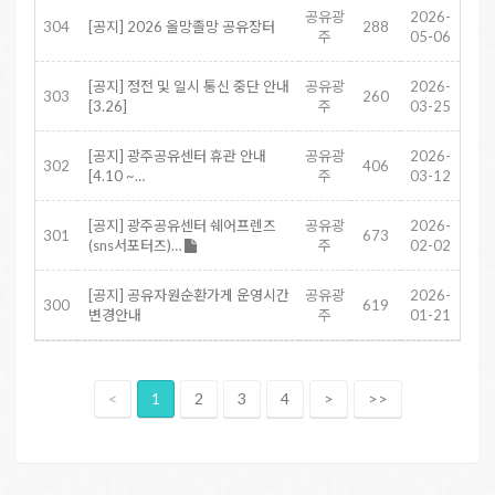
공유광
2026-
304
[공지] 2026 올망졸망 공유장터
288
주
05-06
[공지] 정전 및 일시 통신 중단 안내
공유광
2026-
303
260
[3.26]
주
03-25
[공지] 광주공유센터 휴관 안내
공유광
2026-
302
406
[4.10 ~…
주
03-12
[공지] 광주공유센터 쉐어프렌즈
공유광
2026-
301
673
(sns서포터즈)…
주
02-02
[공지] 공유자원순환가게 운영시간
공유광
2026-
300
619
변경안내
주
01-21
<
1
2
3
4
>
>>