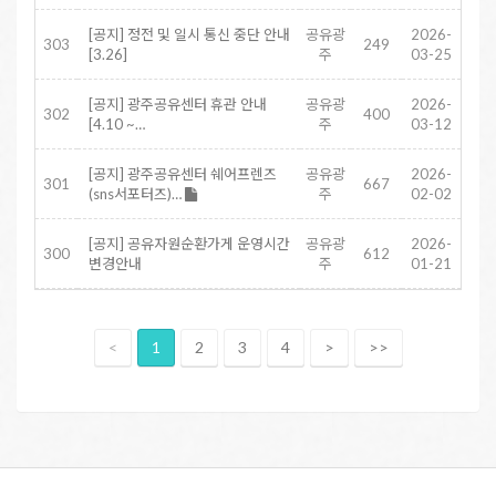
[공지] 정전 및 일시 통신 중단 안내
공유광
2026-
303
249
[3.26]
주
03-25
[공지] 광주공유센터 휴관 안내
공유광
2026-
302
400
[4.10 ~…
주
03-12
[공지] 광주공유센터 쉐어프렌즈
공유광
2026-
301
667
(sns서포터즈)…
주
02-02
[공지] 공유자원순환가게 운영시간
공유광
2026-
300
612
변경안내
주
01-21
<
1
2
3
4
>
>>