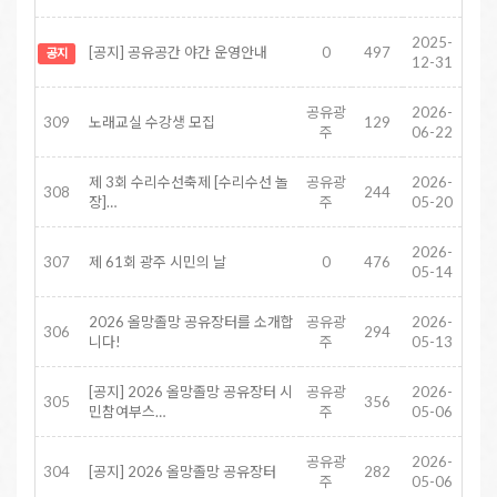
2025-
[공지] 공유공간 야간 운영안내
0
497
공지
12-31
공유광
2026-
309
노래교실 수강생 모집
129
주
06-22
제 3회 수리수선축제 [수리수선 놀
공유광
2026-
308
244
장]…
주
05-20
2026-
307
제 61회 광주 시민의 날
0
476
05-14
2026 올망졸망 공유장터를 소개합
공유광
2026-
306
294
니다!
주
05-13
[공지] 2026 올망졸망 공유장터 시
공유광
2026-
305
356
민참여부스…
주
05-06
공유광
2026-
304
[공지] 2026 올망졸망 공유장터
282
주
05-06