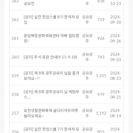
263
838
공모전
주
10-23
[공지] 실전 창업스쿨 8기 참여자 모
공유광
2024-
262
719
집
주
09-30
운암복합문화체육센터 아빠 힐링캠
공유광
2024-
261
926
프!
주
09-26
공유광
2024-
260
[공지] 추석 휴관 안내(9.15-9.18)
743
주
09-03
[공지] 제 8회 광주공유의 날을 즐겨
공유광
2024-
259
1,335
보아요~!!
주
08-23
[공지] 제 8회 광주공유의 날 체험부
공유광
2024-
258
979
스…
주
08-21
효천생활문화축제 굴다리아트마켓
공유광
2024-
257
1,192
놀러오세요~
주
08-14
[공지] 실전 창업스쿨 7기 참여자 모
공유광
2024-
256
855