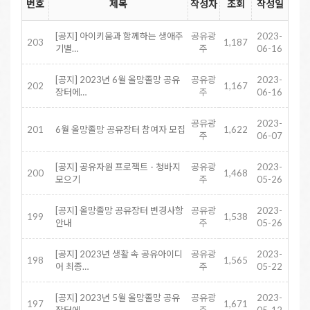
번호
제목
작성자
조회
작성일
[공지] 아이키움과 함께하는 생애주
공유광
2023-
203
1,187
기별…
주
06-16
[공지] 2023년 6월 올망졸망 공유
공유광
2023-
202
1,167
장터에…
주
06-16
공유광
2023-
201
6월 올망졸망 공유장터 참여자 모집
1,622
주
06-07
[공지] 공유자원 프로젝트 - 청바지
공유광
2023-
200
1,468
모으기
주
05-26
[공지] 올망졸망 공유장터 변경사항
공유광
2023-
199
1,538
안내
주
05-26
[공지] 2023년 생활 속 공유아이디
공유광
2023-
198
1,565
어 최종…
주
05-22
[공지] 2023년 5월 올망졸망 공유
공유광
2023-
197
1,671