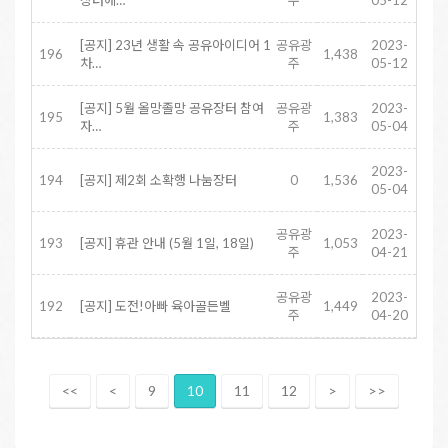
장터에…
주
05-12
[공지] 23년 생활 속 공유아이디어 1
공유광
2023-
196
1,438
차…
주
05-12
[공지] 5월 올망졸망 공유장터 참여
공유광
2023-
195
1,383
자…
주
05-04
2023-
194
[공지] 제2회 소확행 나눔장터
0
1,536
05-04
공유광
2023-
193
[공지] 휴관 안내 (5월 1일, 18일)
1,053
주
04-21
공유광
2023-
192
[공지] 도전!아빠 육아골든벨
1,449
주
04-20
<<
<
9
10
11
12
>
>>