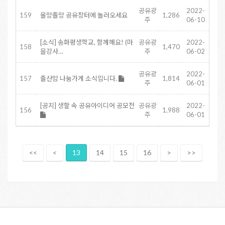
공유광
2022-
159
올망졸망 공유장터에 놀러오세요
1,286
주
06-10
[소식] 송화평생학교, 함께해요! (마
공유광
2022-
158
1,470
을강사…
주
06-02
공유광
2022-
157
출산맘 나눔가게 소식입니다.
1,814
주
06-01
[공지] 생할 속 공유아이디어 공모전
공유광
2022-
156
1,988
주
06-01
<<
<
13
14
15
16
>
>>