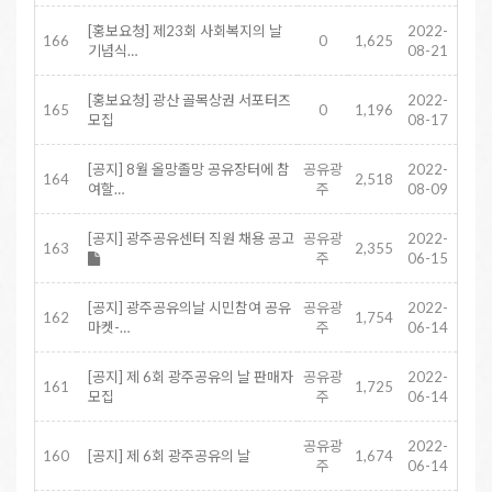
[홍보요청] 제23회 사회복지의 날
2022-
166
0
1,625
기념식…
08-21
[홍보요청] 광산 골목상권 서포터즈
2022-
165
0
1,196
모집
08-17
[공지] 8월 올망졸망 공유장터에 참
공유광
2022-
164
2,518
여할…
주
08-09
[공지] 광주공유센터 직원 채용 공고
공유광
2022-
163
2,355
주
06-15
[공지] 광주공유의날 시민참여 공유
공유광
2022-
162
1,754
마켓-…
주
06-14
[공지] 제 6회 광주공유의 날 판매자
공유광
2022-
161
1,725
모집
주
06-14
공유광
2022-
160
[공지] 제 6회 광주공유의 날
1,674
주
06-14