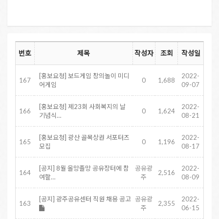
번호
제목
작성자
조회
작성일
[홍보요청] 보드게임 창의놀이 미디
2022-
167
0
1,688
어게임
09-07
[홍보요청] 제23회 사회복지의 날
2022-
166
0
1,624
기념식…
08-21
[홍보요청] 광산 골목상권 서포터즈
2022-
165
0
1,196
모집
08-17
[공지] 8월 올망졸망 공유장터에 참
공유광
2022-
164
2,516
여할…
주
08-09
[공지] 광주공유센터 직원 채용 공고
공유광
2022-
163
2,355
주
06-15