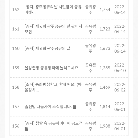
[공지] 광주공유의날 시민참여 공유
공유광
2022-
162
1,754
마켓-…
주
06-14
[공지] 제 6회 광주공유의 날 판매자
공유광
2022-
161
1,723
모집
주
06-14
공유광
2022-
160
[공지] 제 6회 광주공유의 날
1,673
주
06-14
공유광
2022-
159
올망졸망 공유장터에 놀러오세요
1,285
주
06-10
[소식] 송화평생학교, 함께해요! (마
공유광
2022-
158
1,469
을강사…
주
06-02
공유광
2022-
157
출산맘 나눔가게 소식입니다.
1,814
주
06-01
[공지] 생할 속 공유아이디어 공모전
공유광
2022-
156
1,988
주
06-01