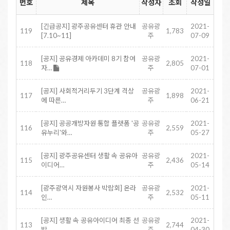
번호
제목
작성자
조회
작성일
[긴급공지] 광주공유센터 휴관 안내
공유광
2021-
119
1,783
[7.10~11]
주
07-09
[공지] 공유경제 아카데미 8기 참여
공유광
2021-
118
2,805
자…
주
07-01
[공지] 사회적거리두기 3단계 격상
공유광
2021-
117
1,898
에 따른…
주
06-21
[공지] 공공개방자원 통합 플랫폼 '공
공유광
2021-
116
2,559
유누리'와…
주
05-27
[공지] 광주공유센터 생활 속 공유아
공유광
2021-
115
2,436
이디어…
주
05-14
[광주광역시 자원봉사 박람회] 온라
공유광
2021-
114
2,532
인…
주
05-11
[공지] 생활 속 공유아이디어 최종 선
공유광
2021-
113
2,744
발…
주
04-30