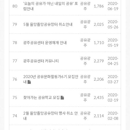
'오늘의 공유가 아닌 내일의 공유' 포
공유광
2020-
80
1,786
럼안내
주
06-19
공유광
2020-
79
5월 올망졸망공유장터 취소안내
2,025
주
05-26
공유광
2020-
78
광주공유센터 운영재개 안내
1,710
주
05-19
공유광
2020-
77
광주공유센터 커뮤니티
2,279
주
04-25
2020년 공유문화활동가6기 모집안
공유광
2020-
76
2,206
내
주
03-27
공유광
2020-
75
찾아가는 공유학교 모집
2,435
주
02-19
2월 올망졸망공유장터 행사 취소 안
공유광
2020-
74
2,114
내
주
02-08