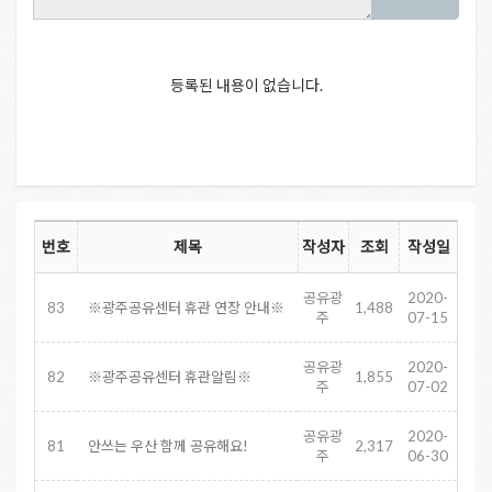
등록된 내용이 없습니다.
번호
제목
작성자
조회
작성일
공유광
2020-
83
※광주공유센터 휴관 연장 안내※
1,488
주
07-15
공유광
2020-
82
※광주공유센터 휴관알림※
1,855
주
07-02
공유광
2020-
81
안쓰는 우산 함께 공유해요!
2,317
주
06-30