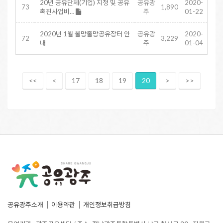
20년 공유단체(기업) 지정 및 공유
공유광
2020-
73
1,890
촉진사업비…
주
01-22
2020년 1월 올망졸망공유장터 안
공유광
2020-
72
3,229
내
주
01-04
<<
<
17
18
19
20
>
>>
공유광주소개
이용약관
개인정보취급방침