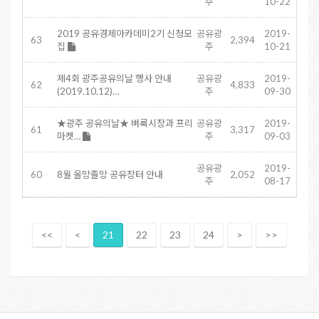
주
10-22
2019 공유경제아카데미2기 신청모
공유광
2019-
63
2,394
집
주
10-21
제4회 광주공유의날 행사 안내
공유광
2019-
62
4,833
(2019.10.12)…
주
09-30
★광주 공유의날★ 벼룩시장과 프리
공유광
2019-
61
3,317
마켓…
주
09-03
공유광
2019-
60
8월 올망졸망 공유장터 안내
2,052
주
08-17
<<
<
21
22
23
24
>
>>