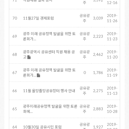
71
직원채용 결과 공지
3,392
주
12-16
공유광
2019-
70
11월27일 경제포럼
3,039
주
11-26
광주 미래 공유정책 발굴을 위한 토
공유광
2019-
69
2,223
론회가…
주
11-23
광주광역시 공유센터 직원 채용 공
공유광
2019-
68
2,462
고
주
11-20
광주 미래 공유정책 발굴을 위한 토
2019-
67
0
1,786
론회가…
11-19
공유광
2019-
66
11월 올망졸망공유장터 행사 안내
2,275
주
11-13
광주미래공유정책 발굴을 위한 토론
공유광
2019-
65
2,883
회에…
주
10-28
공유광
2019-
64
10월30일 공유시민 포럼
1,927