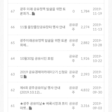
광주 미래 공유정책 발굴을 위한 토
2019-
67
0
1,784
론회가…
11-19
공유광
2019-
66
11월 올망졸망공유장터 행사 안내
2,274
주
11-13
광주미래공유정책 발굴을 위한 토론
공유광
2019-
65
2,882
회에…
주
10-28
공유광
2019-
64
10월30일 공유시민 포럼
1,926
주
10-22
2019 공유경제아카데미2기 신청모
공유광
2019-
63
2,393
집
주
10-21
제4회 광주공유의날 행사 안내
공유광
2019-
62
4,832
(2019.10.12)…
주
09-30
★광주 공유의날★ 벼룩시장과 프리
공유광
2019-
61
3,316
마켓…
주
09-03