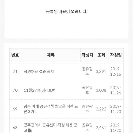
등록된 내용이 없습니다.
번호
제목
작성자
조회
작성일
공유광
2019-
71
직원채용 결과 공지
3,391
주
12-16
공유광
2019-
70
11월27일 경제포럼
3,038
주
11-26
광주 미래 공유정책 발굴을 위한 토
공유광
2019-
69
2,222
론회가…
주
11-23
광주광역시 공유센터 직원 채용 공
공유광
2019-
68
2,461
고
주
11-20