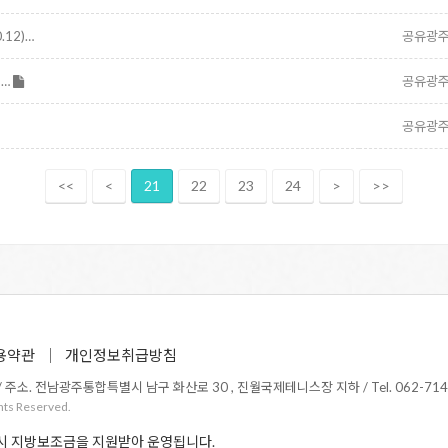
12)…
공유광
켓…
공유광
공유광
<<
<
21
22
23
24
>
>>
용약관
개인정보취급방침
소. 전남광주통합특별시 남구 화산로 30 , 진월국제테니스장 지하 / Tel. 062-714-1365 /
hts Reserved.
시 지방보조금을 지원받아 운영됩니다.