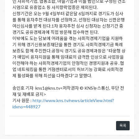
인 사회적기업, 협동조합, 마을기업과 이들 법인으로 구성된 컨소
시엄으로 유흥업소 등 사치향락업종은 제외된다.
신청기간은 오는 9월 4일부터 같은달 6일까지로 경기도가 심사
를 통해 융자추천 대상자를 선정하고, 선정된 대상자는 신한은행
여신심사를 받게 된다.1차 융자추천 심사 신청자는 신청기간 중
경기도 공유경제과에 직접 방문해 접수하면 된다.
이밖에도 도는 담보에 어려움을 겪는 사회적경제기업을 지원하
기 위해 경기신용보증재단을 통한 경기도 사회적경제기금 특례
보증도 함께 추진한다.공정식 경기도 공유경제과장은 “타운형 상
가 매입비 융자지원을 통해 임대료의 급격한 인상으로 사업장을
이전해야 하는 사회적경제기업의 안정적인 경영지원과 공유․협
업 네트워킹을 통한 거점센터로서의 허브기능 강화로 사회적경
제 활성화를 위해 최선을 다하겠다”고 말했다.
송인호 기자 kns1@kns.tv<저작권자 © KNS뉴스통신, 무단 전
재 및 재배포 금지>
기사 원문 :
http://www.kns.tv/news/articleView.html?
idxno=448927
목록