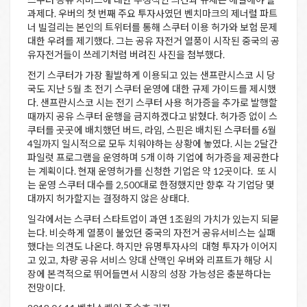
과제다. 우버의 첫 번째 주요 투자사였던 벤치마크의 제너럴 파트
너 빌걸리는 본인의 트위터를 통해 스쿠터 이용 허가와 보험 문제
대한 우려를 제기했다. 그는 공유 자전거 열풍이 시작된 중국의 공
유자전거들이 쓰레기처럼 버려진 사진을 첨부했다.
전기 스쿠터가 가장 활발하게 이용되고 있는 샌프란시스코 시 당
국도 지난 5월 초 전기 스쿠터 운영에 대한 규제 가이드를 제시했
다. 샌프란시스코 시는 전기 스쿠터 사용 허가증을 추가로 발행할
때까지 공유 스쿠터 운행을 금지하겠다고 밝혔다. 허가증 없이 스
쿠터를 곳곳에 배치했던 버드, 라임, 스핀은 배치된 스쿠터를 6월
4일까지 일시적으로 모두 치워야하는 상황에 놓였다. 시는 2달간
파일럿 프로그램을 운영하며 5개 이하 기업에 허가증을 제공한다
는 계획이다. 현재 운영허가를 신청한 기업은 약 12곳이다. 또 시
는 운영 스쿠터 대수를 2,500대로 한정했지만 향후 각 기업당 몇
대까지 허가할지는 결정하지 않은 상태다.
일각에서는 스쿠터 스타트업이 과연 1조원의 가치가 있는지 되묻
는다. 비슷하게 열풍이 불었던 중국의 자전거 공유서비스는 실패
했다는 의견도 나온다. 하지만 유명투자사의 대형 투자가 이어지
고 있고, 차량 공유 서비스 양대 산맥인 우버와 리프트가 해당 시
장에 본격적으로 뛰어들면서 시장의 성장 가능성은 충분하다는
전망이다.