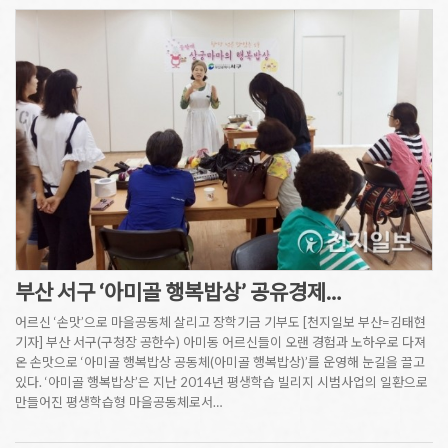
부산 서구 ‘아미골 행복밥상’ 공유경제…
어르신 ‘손맛’으로 마을공동체 살리고 장학기금 기부도 [천지일보 부산=김태현
기자] 부산 서구(구청장 공한수) 아미동 어르신들이 오랜 경험과 노하우로 다져
온 손맛으로 ‘아미골 행복밥상 공동체(아미골 행복밥상)’를 운영해 눈길을 끌고
있다. ‘아미골 행복밥상’은 지난 2014년 평생학습 빌리지 시범사업의 일환으로
만들어진 평생학습형 마을공동체로서…