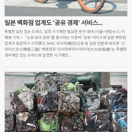
일본 백화점 업계도 '공유 경제' 서비스…
특별한 날만 입는 드레스, 일정 시기에만 필요한 완구 대여 (서울=연합뉴스) 이
해영 기자 = "소유 보다 공유"를 중시하는 이른바 "공유"서비스에 일본 백화점
업계가 동참하기 시작했다. NHK, 아사히(朝日)신문 등 일본 언론에 따르면 `긴
자미쓰코시(銀座三越)' 백화점과 '다이마루마쓰자카야(大丸松坂屋)'는 특별한
경우에만 입는 드레스와 일정한 시기에만…