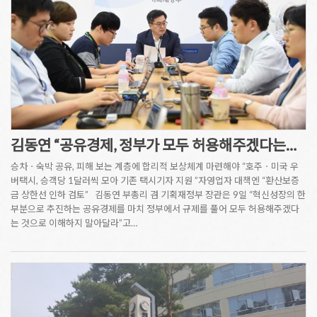
김동연 “공유경제, 정부가 모두 허용해주겠다는…
승차ㆍ숙박 공유, 피해 보는 계층에 합리적 보상체계 마련해야 “호주ㆍ미국 우
버택시, 승객당 1달러씩 모아 기존 택시기자 지원 ”자영업자 대책엔 “환산보증
금 상한선 인하 검토” 김동연 부총리 겸 기획재정부 장관은 9일 “혁신성장의 한
부분으로 추진하는 공유경제를 마치 정부에서 규제를 풀어 모두 허용해주겠다
는 것으로 이해하지 말아달라”고…