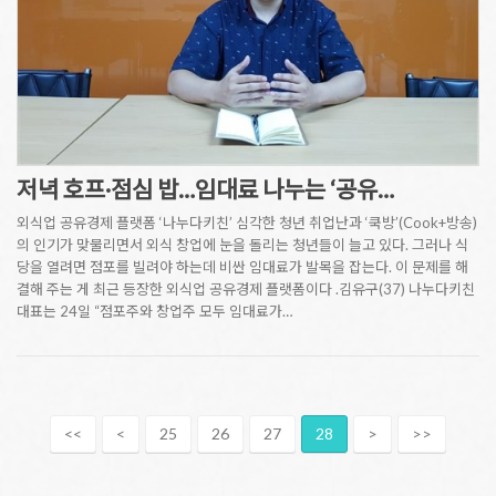
저녁 호프·점심 밥…임대료 나누는 ‘공유…
외식업 공유경제 플랫폼 ‘나누다키친’ 심각한 청년 취업난과 ‘쿡방’(Cook+방송)
의 인기가 맞물리면서 외식 창업에 눈을 돌리는 청년들이 늘고 있다. 그러나 식
당을 열려면 점포를 빌려야 하는데 비싼 임대료가 발목을 잡는다. 이 문제를 해
결해 주는 게 최근 등장한 외식업 공유경제 플랫폼이다 .김유구(37) 나누다키친
대표는 24일 “점포주와 창업주 모두 임대료가…
<<
<
25
26
27
28
>
>>