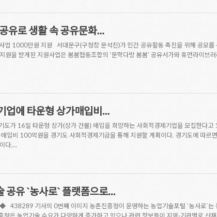
 공유로 생활 속 공유문화…
공모사업 1000만원 지원 서대문구(구청장 문석진)가 민간 공유활동 촉진을 위해 공모를 
지원을 받게된 지원사업은 봄봄협동조합의 '문학다방 봄봄' 공유서가와 휴먼라이브러리,
기업에 타운형 상가매입비…
기도가 16일 타운형 상가(상가 건물) 매입을 희망하는 사회적경제기업을 모집한다고
매입비 100억원을 경기도 사회적경제기금을 통해 지원할 계획이다. 경기도에 따르면 
이다.…
 공유 `농사로` 플랫폼으로…
 ◆ 438289 기사의 0번째 이미지 농촌진흥청이 운영하는 농업기술포털 `농사로`는
흥청은 농업기술 수요가 다양하게 증가하고 있으나 관련 정보들이 지역·기관별로 산재돼