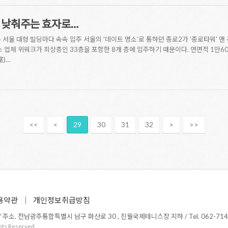
률 낮춰주는 효자로…
등 서울 대형 빌딩마다 속속 입주 서울의 '데이트 명소'로 통하던 종로2가 '종로타워' 
스 업체 위워크가 최상층인 33층을 포함한 8개 층에 입주하기 때문이다. 연면적 1만60
室)…
<<
<
29
30
31
32
>
>>
용약관
개인정보취급방침
소. 전남광주통합특별시 남구 화산로 30 , 진월국제테니스장 지하 / Tel. 062-714-1365 /
hts Reserved.