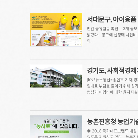
서대문구, 아이용품
민간 공유활동 촉진··· 3개 
밝혔다. 공모에 선정돼 사업비 
의…
경기도, 사회적경제
[KNS뉴스통신=송인호 기자]경
임대료 부담을 줄이기 위해 상가
형상가 매입비에 대한 융자지원
농촌진흥청 농업기술
◆ 2018 국가대표브랜드 대상
있도록 지원하고 있다. 농촌진