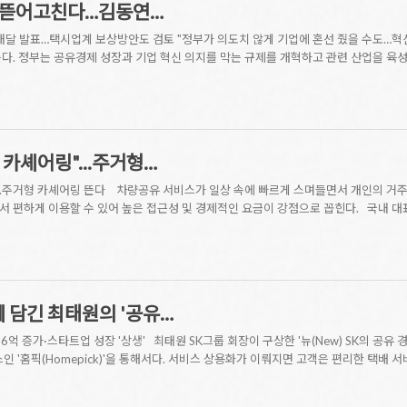
 뜯어고친다…김동연…
내달 발표…택시업계 보상방안도 검토 "정부가 의도치 않게 기업에 혼선 줬을 수도…혁
다. 정부는 공유경제 성장과 기업 혁신 의지를 막는 규제를 개혁하고 관련 산업을 육
카셰어링"...주거형…
..주거형 카셰어링 뜬다 차량공유 서비스가 일상 속에 빠르게 스며들면서 개인의 거주
 편하게 이용할 수 있어 높은 접근성 및 경제적인 요금이 강점으로 꼽힌다. 국내 대표
에 담긴 최태원의 '공유…
 36억 증가·스타트업 성장 '상생' 최태원 SK그룹 회장이 구상한 '뉴(New) SK의 공유
인 '홈픽(Homepick)'을 통해서다. 서비스 상용화가 이뤄지면 고객은 편리한 택배 