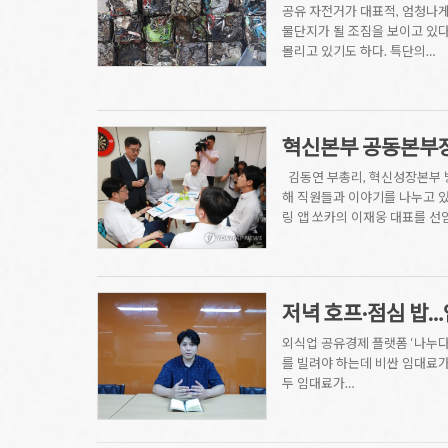
공유 자전거가 대표적, 엄청나
물단지가 될 조짐을 보이고 있
몰리고 있기도 하다. 특단의…
혁신본부 공동본부
김동연 부총리, 혁신성장본부 
해 직원들과 이야기를 나누고 있
링 앱 쏘카의 이재웅 대표를 선
저녁 호프·점심 밥…
외식업 공유경제 플랫폼 ‘나누다
를 빌려야 하는데 비싼 임대료가
두 임대료가…