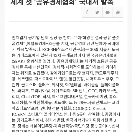
세계 첫 ‘공유경제협회’ 국내서 발족
벤처업계·공기업·단체·정당 등 참여…“4차 혁명은 결국 공유 플랫
폼경제” [헤럴드경제=조문술 기자] 공유경제 관련 단체가 국내에
서 처음 발족됐다. KCERN(창조경제연구회)은 30일 서울시 도곡
동 카이스트에서 열린 제43차 공개포럼에서 ‘한국공유경제협회
(SEAK)’ 출범식을 열었다. 공유경제협회는 세기적 흐름인 공유
경제를 통해 대한민국이 경제적·사회적으로 도약하는데 기여하
자는 취지로 설립됐다. 참여기업으로는 ㈜코자자, ㈜모두의주차
장, 테크앤로, 패스트파이브, 렌딧, 열린옷장, 셰어하우스 우주, 그
린카, 글로스퍼, 풀러스, 위시켓, SK텔레콤, 바이클립, 플레이플래
닛, 와디즈, 프리바아워, 메쉬코리아, 8퍼센트, OEC, 카카오모빌
리티, ChainTOB, 럭시, 아르코인터내셔널, 한국카셰어링, 홈스
토리생활, 우아한형제들, 미드레이트 등 28곳.사회단체로는 코리
아스타트업포럼, 인터넷전문가협회, CODE(CC Korea),
KCERN, 스타트업 얼라이언스 센터 등 5곳이 참여했다. 공공에서
는 경기도주식회사, 경기개발원, 한국과학기술기획평가원 등 3
곳, 정계는 더불어민주당·자유한국당·국민의당 등 3 곳이다. 벤처
투자단체로는 더인벤션랩·르호봇·한국과학기술지주 등 3곳, 학