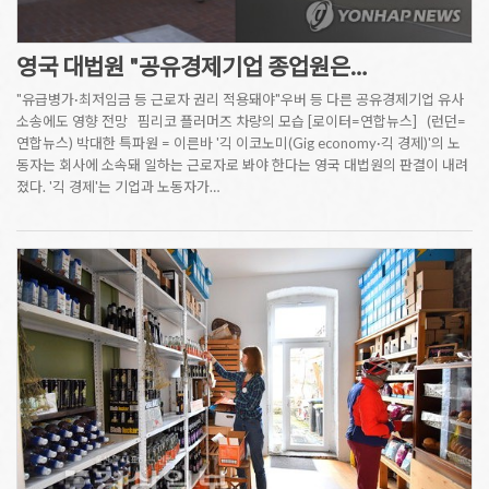
영국 대법원 "공유경제기업 종업원은…
"유급병가·최저임금 등 근로자 권리 적용돼야"우버 등 다른 공유경제기업 유사
소송에도 영향 전망 핌리코 플러머즈 차량의 모습 [로이터=연합뉴스] (런던=
연합뉴스) 박대한 특파원 = 이른바 '긱 이코노미(Gig economy·긱 경제)'의 노
동자는 회사에 소속돼 일하는 근로자로 봐야 한다는 영국 대법원의 판결이 내려
졌다. '긱 경제'는 기업과 노동자가…