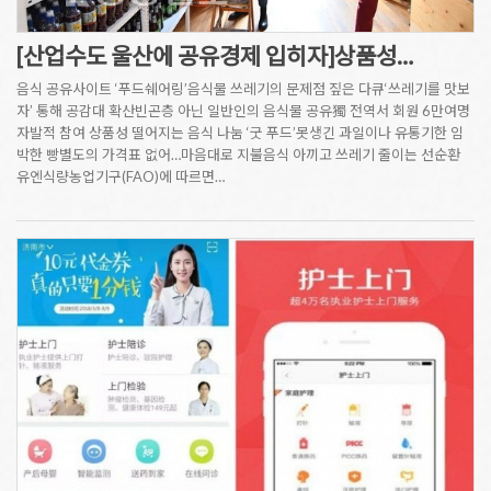
[산업수도 울산에 공유경제 입히자]상품성…
음식 공유사이트 ‘푸드쉐어링’음식물 쓰레기의 문제점 짚은 다큐‘쓰레기를 맛보
자’ 통해 공감대 확산빈곤층 아닌 일반인의 음식물 공유獨 전역서 회원 6만여명
자발적 참여 상품성 떨어지는 음식 나눔 ‘굿 푸드’못생긴 과일이나 유통기한 임
박한 빵별도의 가격표 없어…마음대로 지불음식 아끼고 쓰레기 줄이는 선순환
유엔식량농업기구(FAO)에 따르면…