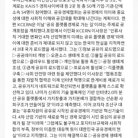
계로는 KAIST·경희사이버대 등 2곳 등 총 50개 기업·기관·단체
소속 54명이 참여했다. 공유경제협회는 공유경제의 의미와 중요
성에 대한 사회적 이해와 공감대를 확대해 나간다는 계획이다. 한
편 KCERN은 이날 ‘공유 플랫폼경제로 가는 길’이라는 주제로 공
개포럼을 개최했다.포럼에서 이민화 KCERN 이사장은 “인류사
적 거대한 변화인 4차 산업혁명의 미래는 공유 플랫폼 경제”라며
이에 대한 준비가 제대로 되지 않고 있는 한국의 현실을 지적하면
서 3대 국가 로드맵을 제시했다. 그는 ①정보 공유의 로드맵으로
▷공공데이터 개방 ▷오픈소스 생태계 조성, ②물질 공유의 로드
맵으로 ▷클라우드 활성화 ▷개인정보 활용 촉진 ▷공정 생태계
조성, ③관계 공유의 로드맵으로 ▷프로슈머 활성화 ▷긱플랫폼
구축 ▷사회 안전망 마련 등을 제안했다.이 이사장은 “협동조합
을 통한 자발적 협력은 이제 인터넷 혁명으로 한계비용 제로가 되
고, 공유가치가 네트워크로 확산되면서 플랫폼을 통해 스스로 확
산하고 있다. 나아가 신뢰의 기술 블록체인 기반 인터넷2.0의 분
산 공유 플랫폼에서 가치창출과 가치분배가 결합하는 선순환 사
회구조가 만들어질 것”이라고 예측했다. 이어 코자자 조산구 대
표는 “유휴자원의 공유로 시작된 공유경제의 기반은 혁신기술이
다. 4차 산업 기반의 새로운 혁신 경제 모델이 시민 중심의 공유경
제가 될 것”이라며 “그럼에도 불구하고 포지티브규제와 사회적
합의 부족, 정부의 미흡한 대응책 등이 대한민국 공유경제의 현
실”이라고 지적했다. 그는 이의 해결책으로 ▷공유경제 생태계