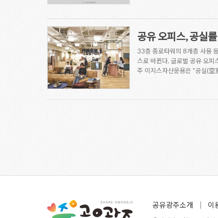
공유 오피스, 공실
33층 종로타워의 8개층 사용 
스로 바뀐다. 글로벌 공유 오피
주 이지스자산운용은 "공실(空
공유광주소개
이