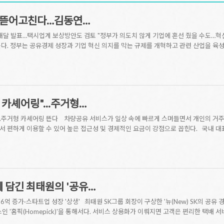
 뜯어고친다…김동연…
내달 발표…택시업계 보상방안도 검토 "정부가 의도치 않게 기업에 혼선 줬을 수도…혁
다. 정부는 공유경제 성장과 기업 혁신 의지를 막는 규제를 개혁하고 관련 산업을 육
카셰어링"...주거형…
..주거형 카셰어링 뜬다 차량공유 서비스가 일상 속에 빠르게 스며들면서 개인의 거주
 편하게 이용할 수 있어 높은 접근성 및 경제적인 요금이 강점으로 꼽힌다. 국내 대표
에 담긴 최태원의 '공유…
 36억 증가·스타트업 성장 '상생' 최태원 SK그룹 회장이 구상한 '뉴(New) SK의 공유
인 '홈픽(Homepick)'을 통해서다. 서비스 상용화가 이뤄지면 고객은 편리한 택배 