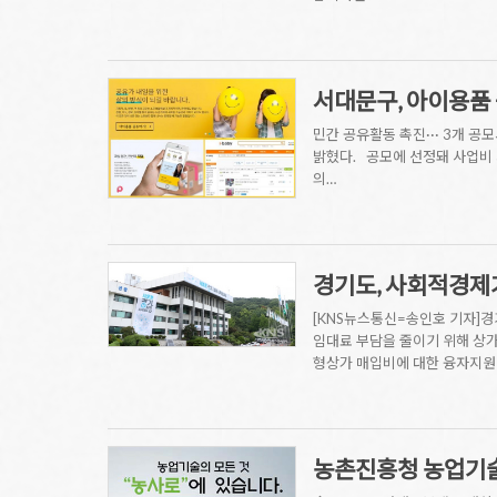
서대문구, 아이용품
민간 공유활동 촉진··· 3개 
밝혔다. 공모에 선정돼 사업비 
의…
경기도, 사회적경제
[KNS뉴스통신=송인호 기자]경
임대료 부담을 줄이기 위해 상가
형상가 매입비에 대한 융자지원
농촌진흥청 농업기술