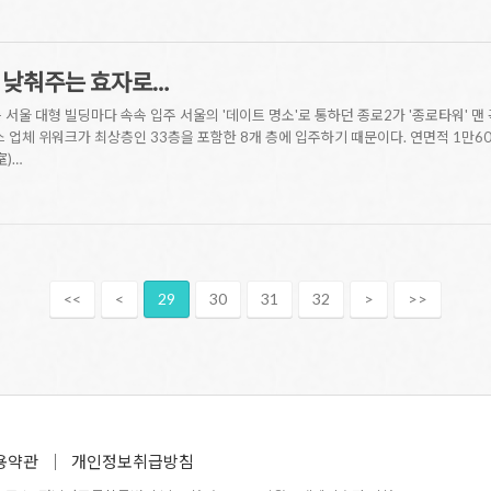
률 낮춰주는 효자로…
등 서울 대형 빌딩마다 속속 입주 서울의 '데이트 명소'로 통하던 종로2가 '종로타워' 
스 업체 위워크가 최상층인 33층을 포함한 8개 층에 입주하기 때문이다. 연면적 1만60
室)…
<<
<
29
30
31
32
>
>>
용약관
개인정보취급방침