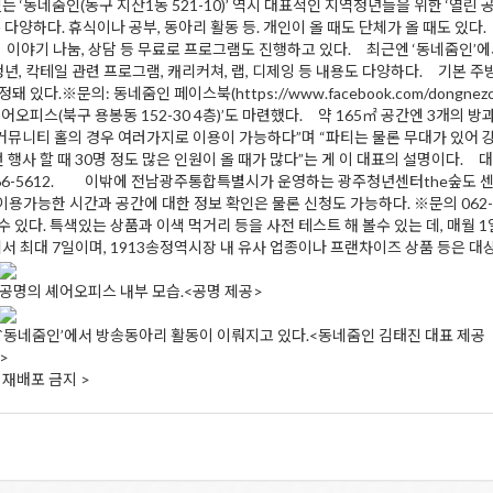
있는 ‘동네줌인(동구 지산1동 521-10)’ 역시 대표적인 지역청년들을 위한 ‘열
다양하다. 휴식이나 공부, 동아리 활동 등. 개인이 올 때도 단체가 올 때도 있다
 이야기 나눔, 상담 등 무료로 프로그램도 진행하고 있다. 최근엔 ‘동네줌인’에
청년, 칵테일 관련 프로그램, 캐리커쳐, 랩, 디제잉 등 내용도 다양하다. 기본 
있다.※문의: 동네줌인 페이스북(https://www.facebook.com/dongnez
셰어오피스(북구 용봉동 152-30 4층)’도 마련했다. 약 165㎡ 공간엔 3개의
“커뮤니티 홀의 경우 여러가지로 이용이 가능하다”며 “파티는 물론 무대가 있어 
번 행사 할 때 30명 정도 많은 인원이 올 때가 많다”는 게 이 대표의 설명이다. 
2-266-5612. 이밖에 전남광주통합특별시가 운영하는 광주청년센터the숲도 
r)에서 이용가능한 시간과 공간에 대한 정보 확인은 물론 신청도 가능하다. ※문의 06
다. 특색있는 상품과 이색 먹거리 등을 사전 테스트 해 볼수 있는 데, 매월 1일부터 
최대 7일이며, 1913송정역시장 내 유사 업종이나 프랜차이즈 상품 등은 대상에서
공명의 셰어오피스 내부 모습.<공명 제공>
`동네줌인’에서 방송동아리 활동이 이뤄지고 있다.<동네줌인 김태진 대표 제공
>
및 재배포 금지 >