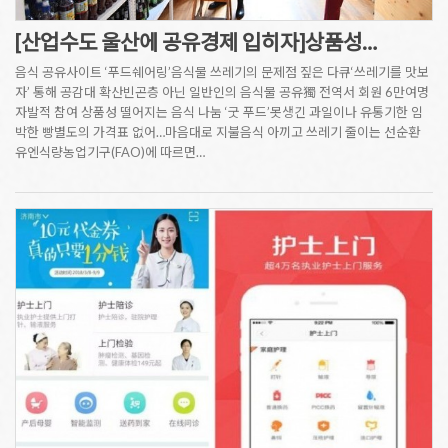
[산업수도 울산에 공유경제 입히자]상품성…
음식 공유사이트 ‘푸드쉐어링’음식물 쓰레기의 문제점 짚은 다큐‘쓰레기를 맛보
자’ 통해 공감대 확산빈곤층 아닌 일반인의 음식물 공유獨 전역서 회원 6만여명
자발적 참여 상품성 떨어지는 음식 나눔 ‘굿 푸드’못생긴 과일이나 유통기한 임
박한 빵별도의 가격표 없어…마음대로 지불음식 아끼고 쓰레기 줄이는 선순환
유엔식량농업기구(FAO)에 따르면…