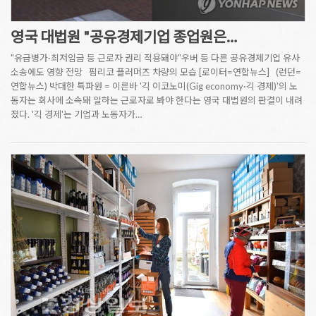
영국 대법원 "공유경제기업 종업원은…
"유급병가·최저임금 등 근로자 권리 적용돼야"우버 등 다른 공유경제기업 유사
소송에도 영향 전망 핌리코 플러머즈 차량의 모습 [로이터=연합뉴스] (런던=
연합뉴스) 박대한 특파원 = 이른바 '긱 이코노미(Gig economy·긱 경제)'의 노
동자는 회사에 소속돼 일하는 근로자로 봐야 한다는 영국 대법원의 판결이 내려
졌다. '긱 경제'는 기업과 노동자가…