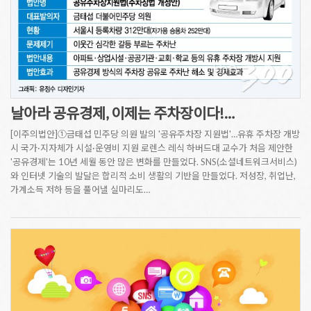
날아라 공유경제, 이제는 주차장이다!…
[이주의법안]①금태섭 민주당 의원 발의 '공유주차장 지원법'…유휴 주차장 개방
시 국가·지자체가 시설·운영비 지원 로렌스 레식 하버드대 교수가 처음 제안한
'공유경제'는 10년 세월 동안 많은 변화를 만들었다. SNS(소셜네트워크서비스)
와 인터넷 기술의 발달은 합리적 소비 생활의 기반을 만들었다. 저성장, 취업난,
가계소득 저하 등을 풀어낼 실마리도…