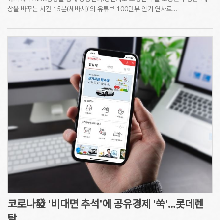
상을 바꾸는 시간 15분(세바시)'의 유튜브 100만뷰 인기 연사로…
코로나發 '비대면 추석'에 공유경제 '쑥'…롯데렌
탈,…