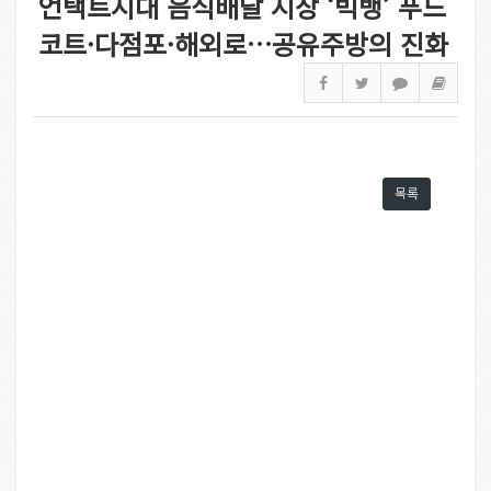
언택트시대 음식배달 시장 ‘빅뱅’ 푸드
코트·다점포·해외로…공유주방의 진화
목록